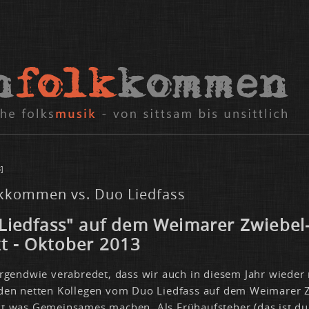
]
kkommen vs. Duo Liedfass
Lied­fass" auf dem Wei­ma­rer Zwie­bel
 - Ok­to­ber 2013
r­gend­wie ver­ab­re­det, dass wir auch in die­sem Jahr wie­der
den net­ten Kol­le­gen vom Duo Lied­fass auf dem Wei­ma­rer 
t was Ge­mein­sa­mes ma­chen. Als Früh­auf­ste­her (das ist du