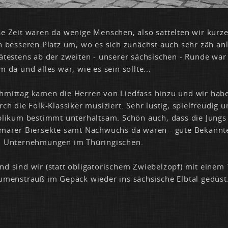
e Zeit wa­ren da we­ni­ge Men­schen, al­so sat­tel­ten wir kur­z
n bes­se­ren Platz um, wo es sich zu­nächst auch sehr zäh an­l
­tes­tens ab der zwei­ten - un­se­rer säch­si­schen - Run­de war
um da und al­les war, wie es sein soll­te...
mit­tag ka­men die Her­ren von Lied­fass hin­zu und wir ha­
ch die Folk-Klas­si­ker mu­si­ziert. Sehr lus­tig, spiel­freu­dig 
bli­kum be­stimmt un­ter­halt­sam. Schön auch, dass die Jung
ma­rer Bier­sek­te samt Nach­wuchs da wa­ren - gu­te Be­kann­
n Un­ter­neh­mun­gen im Thü­rin­gi­schen.
 sind wir (statt ob­li­ga­to­ri­schem Zwie­bel­zopf) mit ei­nem 
­men­strauß im Ge­päck wie­der ins säch­si­sche Elb­tal ge­düst