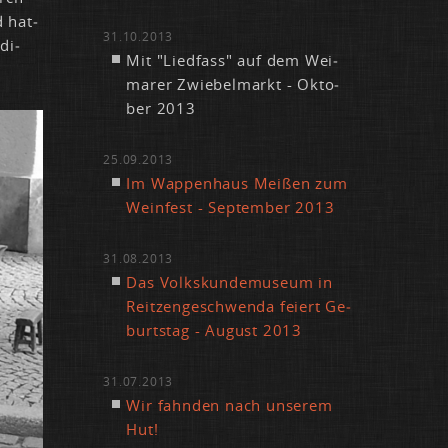
d hat­
31.10.2013
di­
Mit "Lied­fass" auf dem Wei­
ma­rer Zwie­bel­markt - Ok­to­
ber 2013
25.09.2013
Im Wap­pen­haus Mei­ßen zum
Wein­fest - Sep­tem­ber 2013
31.08.2013
Das Volks­kun­de­mu­se­um in
Reit­zen­ge­schwen­da fei­ert Ge­
burts­tag - Au­gust 2013
31.07.2013
Wir fahn­den nach un­se­rem
Hut!