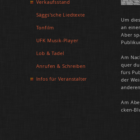
Verkaufsstand
Säggs'sche Liedtexte
Um die­s
an ei­ne
Tonfilm
Aber spä
UFK Musik-Player
Pu­bli­k
Lob & Tadel
Am Nach­
quer dur
Anrufen & Schreiben
fürs Pu­
Infos für Veranstalter
der Wei­
an­de­re
Am Abend
cken-Blu