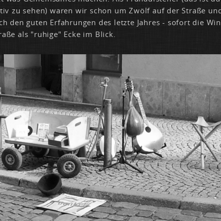
a­tiv zu se­hen) wa­ren wir schon um Zwölf auf der Stra­ße un
ch den gu­ten Er­fah­run­gen des letz­te Jah­res - so­fort die Win­
ra­ße als "ru­hi­ge" Ecke im Blick.