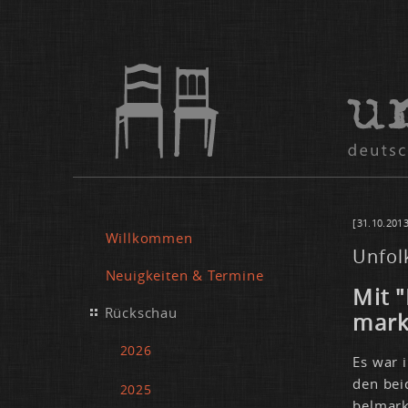
[31.10.2013
Willkommen
Unfol
Neuigkeiten & Termine
Mit "
Rückschau
markt
2026
Es war i
den bei­
2025
bel­mark