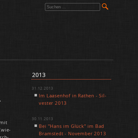
2013
31.12.2013
Im Laa­sen­hof in Ra­then - Sil­
­
ves­ter 2013
30.11.2013
 mit
Bei "Hans im Glück" im Bad
Zwie­
Bramstedt - No­vem­ber 2013
rch­