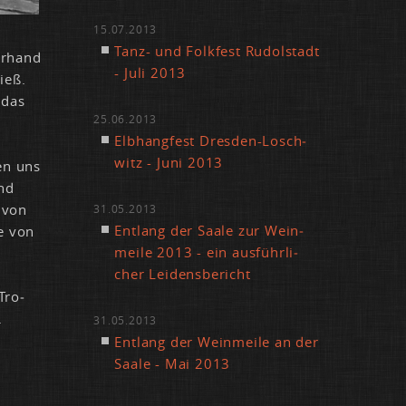
15.07.2013
Tanz- und Folk­fest Ru­dol­stadt
er­hand
- Ju­li 2013
ieß.
 das
25.06.2013
Elb­hang­fest Dres­den-Losch­
witz - Ju­ni 2013
ben uns
und
s von
31.05.2013
Ent­lang der Saa­le zur Wein­
te von
mei­le 2013 - ein aus­führ­li­
cher Lei­dens­be­richt
Tro­
.
31.05.2013
Ent­lang der Wein­mei­le an der
Saa­le - Mai 2013