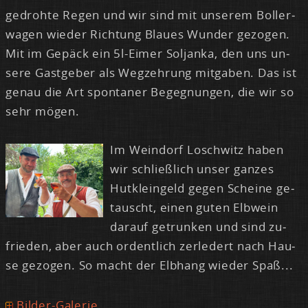
ge­droh­te Re­gen und wir sind mit un­se­rem Bol­ler­
wa­gen wie­der Rich­tung Blau­es Wun­der ge­zo­gen.
Mit im Ge­päck ein 5l-Ei­mer Sol­jan­ka, den uns un­
se­re Gast­ge­ber als Weg­zeh­rung mit­ga­ben. Das ist
ge­nau die Art spon­ta­ner Be­geg­nun­gen, die wir so
sehr mö­gen.
Im Wein­dorf Losch­witz ha­ben
wir schlie­ß­lich un­ser gan­zes
Hut­klein­geld ge­gen Schei­ne ge­
tauscht, ei­nen gu­ten Elb­wein
dar­auf ge­trun­ken und sind zu­
frie­den, aber auch or­dent­lich zer­le­dert nach Hau­
se ge­zo­gen. So macht der Elb­hang wie­der Spaß...
Bilder-Galerie