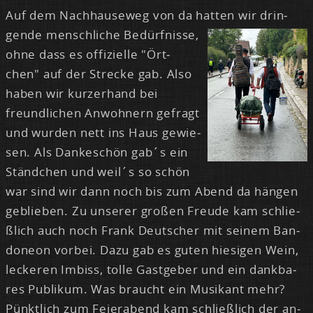
Auf dem Nach­hau­se­weg von da hat­ten wir drin­
gen­de mensch­li­che
Be­dürf­nis­se,
oh­ne dass es of­fi­zi­el­le "Ört­
chen" auf der Stre­cke gab. Al­so
ha­ben wir kur­zer­hand bei
freund­li­chen An­woh­nern ge­fragt
und wur­den nett ins Haus ge­wie­
sen. Als Dan­ke­schön gab´s ein
Ständ­chen und weil´s so schön
war sind wir dann noch bis zum Abend da hän­gen
ge­blie­ben. Zu un­se­rer gro­ßen Freu­de kam schlie­
ß­lich auch noch Frank Deut­scher mit sei­nem Ban­
do­ne­on vor­bei. Da­zu gab es gu­ten hie­si­gen Wein,
le­cke­ren Im­biss, tol­le Gast­ge­ber und ein dank­ba­
res Pu­bli­kum. Was braucht ein Mu­si­kant mehr?
Pünkt­lich zum Fei­er­abend kam schlie­ß­lich der an­