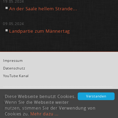
19.05.2024
An der Saa­le hel­lem Stran­de...
09.05.2024
Land­par­tie zum Män­ner­tag
Im­pres­sum
Da­ten­schutz
You­Tube Ka­nal
Diese Webseite benutzt Cookies.
Verstanden
Kontakt:
Wenn Sie die Webseite weiter
Micha Schaufuß
nutzen, stimmen Sie der Verwendung von
Hauptstraße 3a, 01097 Dresden
Cookies zu.
Mehr dazu ...
Tel.: 0351 2188801