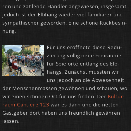
ren und zah­len­de Händ­ler an­ge­wie­sen, ins­ge­samt
je­doch ist der Elb­hang wie­der viel fa­mi­liä­rer und
sym­pa­thi­scher ge­wor­den. Ei­ne schö­ne Rück­be­sin­
nung.
Für uns er­öff­ne­te die­se Re­du­
zie­rung völ­lig neue Frei­räu­me
für Spiel­or­te ent­lang des Elb­
hangs. Zu­nächst muss­ten wir
uns je­doch an die Ab­we­sen­heit
der Men­schen­mas­sen ge­wöh­nen und schau­en, wo
wir ei­nen schö­nen Ort für uns fin­den. Der
Kul­tur­
raum Can­tie­re 123
war es dann und die net­ten
Gast­ge­ber dort ha­ben uns freund­lich ge­wäh­ren
las­sen.