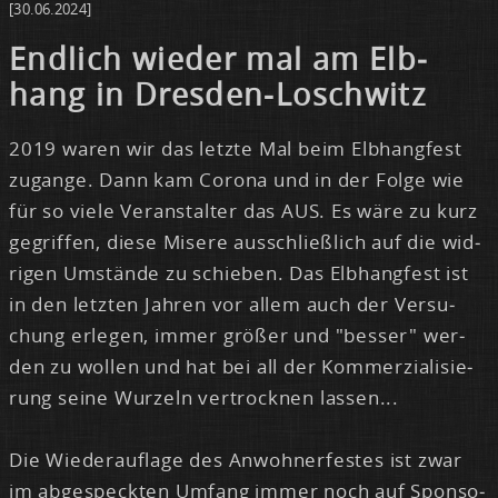
[30.06.2024]
End­lich wie­der mal am Elb­
hang in Dres­den-Losch­witz
2019 wa­ren wir das letz­te Mal beim Elb­hang­fest
zu­gan­ge. Dann kam Co­ro­na und in der Fol­ge wie
für so vie­le Ver­an­stal­ter das AUS. Es wä­re zu kurz
ge­grif­fen, die­se Mi­se­re aus­schlie­ß­lich auf die wid­
ri­gen Um­stän­de zu schie­ben. Das Elb­hang­fest ist
in den letz­ten Jah­ren vor al­lem auch der Ver­su­
chung er­le­gen, im­mer grö­ßer und "bes­ser" wer­
den zu wol­len und hat bei all der Kom­mer­zia­li­sie­
rung sei­ne Wur­zeln ver­trock­nen las­sen...
Die Wie­der­auf­la­ge des An­woh­ner­fes­tes ist zwar
im ab­ge­speck­ten Um­fang im­mer noch auf Spon­so­