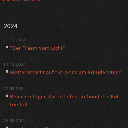
2024
21.12.2024
"Der Traam vom Licht"
14.12.2024
Met­ten­schicht auf "St. An­na am Freu­den­stein"
22.09.2024
Beim zünf­ti­gen Kar­tof­fel­fest in Gün­del´s Kul­
tur­stall
25.08.2024