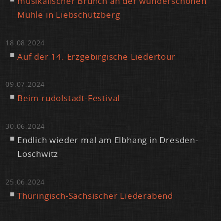
mu­si­ka­li­scher Brunch an der wun­der­schö­nen
Müh­le in Lieb­schütz­berg
18.08.2024
Auf der 14. Erz­ge­bir­gi­sche Lie­der­tour
09.07.2024
Beim ru­dol­stadt-Fes­ti­val
30.06.2024
End­lich wie­der mal am Elb­hang in Dres­den-
Losch­witz
25.06.2024
Thü­rin­gisch-Säch­si­scher Lie­der­abend