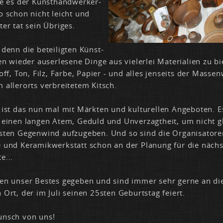
te es der Kunst­hand­wer­ker­
o schon nicht leicht und
ter tat sein Üb­ri­ges.
 denn die be­tei­lig­ten Künst­
en wie­der aus­er­le­se­ne Din­ge aus vie­ler­lei Ma­te­ria­li­en zu bi
off, Ton, Filz, Far­be, Pa­pier - und al­les jen­seits der Mas­sen­
al­ler­orts ver­brei­te­tem Kitsch.
ist das nun mal mit Märk­ten und kul­tu­rel­len An­ge­bo­ten. E
ei­nen lan­gen Atem, Ge­duld und Un­ver­zagt­heit, um nicht g
­ten Ge­gen­wind auf­zu­ge­ben. Und so sind die Or­ga­ni­sa­to­r
 und Ke­ra­mik­werk­statt schon an der Pla­nung für die nächs
te...
en un­ser Bes­tes ge­ge­ben und sind im­mer sehr ger­ne an di
 Ort, der im Ju­li sei­nen 25s­ten Ge­burts­tag fei­ert.
unsch von uns!