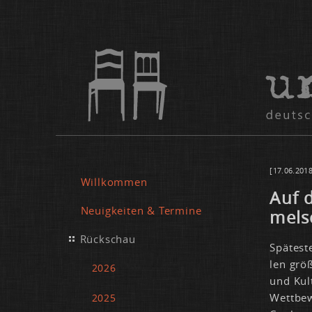
[17.06.2018
Willkommen
Auf 
Neuigkeiten & Termine
mel­s
Rückschau
Spä­tes­
len grö­
2026
und Kul­
Wett­be­
2025