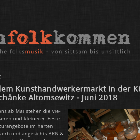
]
dem Kunst­hand­wer­ker­markt in der 
chän­ke Al­tom­se­witz - Ju­ni 2018
tens ab Mai ste­hen die vie­
ße­ren und klei­ne­ren Fes­te
tur­ange­bo­te im har­ten
werb und an­ge­sichts BRN &