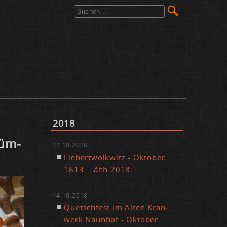
2018
Küm­
22.10.2018
Lie­bert­wolk­witz - Ok­to­ber
1813... ähh 2018
14.10.2018
Quetsch­fest im Al­ten Kran­
werk Naun­hof - Ok­to­ber