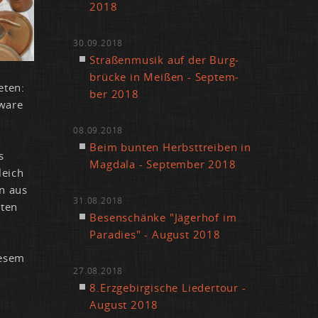
2018
30.09.2018
Stra­ßen­mu­sik auf der Burg­
brü­cke in Mei­ßen - Sep­tem­
e­ten:
ber 2018
wa­re
08.09.2018
Beim bun­ten Herbst­trei­ben in
s
Mag­da­la - Sep­tem­ber 2018
leich
en aus
31.08.2018
­ten
Be­sen­schän­ke "Jä­ger­hof im
Pa­ra­dies" - Au­gust 2018
e­sem
27.08.2018
8.​Erz​gebi​rgis​che Lie­der­tour -
Au­gust 2018