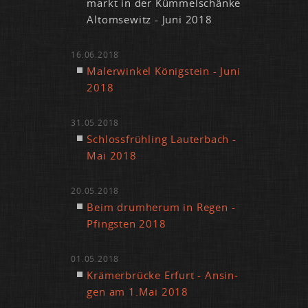
markt in der Küm­mel­schän­ke
Al­tom­se­witz - Ju­ni 2018
16.06.2018
Ma­ler­win­kel Kö­nig­stein - Ju­ni
2018
31.05.2018
Schloss­früh­ling Lau­ter­bach -
Mai 2018
20.05.2018
Beim drum­her­um in Re­gen -
Pfings­ten 2018
01.05.2018
Krä­mer­brü­cke Er­furt - An­sin­
gen am 1.​Mai 2018