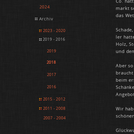
Co. hat­
2024
markt s
das Wet­
Archiv
Scha­de,
2023 - 2020
ler hat­t
2019 - 2016
Holz, St
und dem 
2019
2018
Aber so 
braucht 
2017
beim ers
Schän­ke
2016
An­ge­bo­
2015 - 2012
2011 - 2008
Wir ha­b
schö­nen
2007 - 2004
Glück­w