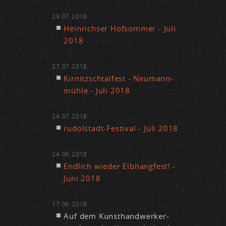
29.07.2018
Hein­rich­ser Hof­som­mer - Ju­li
2018
27.07.2018
Kir­nitzsch­tal­fest - Neu­mann­
müh­le - Ju­li 2018
24.07.2018
ru­dol­stadt-Fes­ti­val - Ju­li 2018
24.06.2018
End­lich wie­der Elb­hang­fest! -
Ju­ni 2018
17.06.2018
Auf dem Kunst­hand­wer­ker­