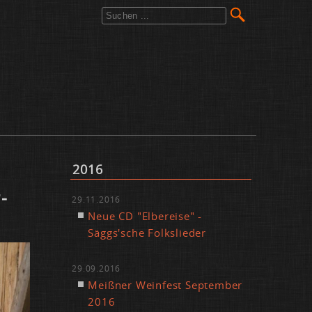
2016
­
29.11.2016
Neue CD "El­be­rei­se" -
Säggs'sche Folk­s­lie­der
29.09.2016
Meiß­ner Wein­fest Sep­tem­ber
2016