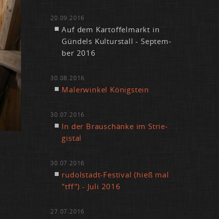
20.09.2016
Auf dem Kar­tof­fel­markt in
Gün­dels Kul­tur­stall - Sep­tem­
ber 2016
30.08.2016
Ma­ler­win­kel Kö­nig­stein
30.07.2016
In der Brau­schän­ke im Strie­
gi­s­tal
30.07.2016
ru­dol­stadt-Fes­ti­val (hieß mal
"tff") - Ju­li 2016
27.07.2016