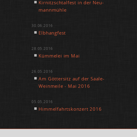
Kir­nitzsch­tal­fest in der Neu­
mann­müh­le
30.06.2016
Elb­hang­fest
28.05.2016
Küm­me­lei im Mai
26.05.2016
Am Göt­ter­sitz auf der Saa­le-
Wein­mei­le - Mai 2016
05.05.2016
Him­mel­fahrts­kon­zert 2016