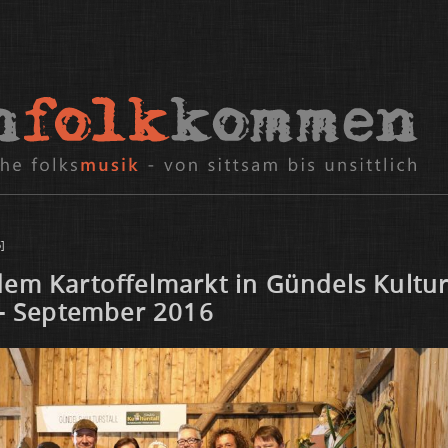
]
em Kar­tof­fel­markt in Gün­dels Kul­tur
 - Sep­tem­ber 2016