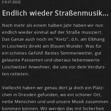
[18.07.2020]
End­lich wie­der Stra­ßen­mu­sik...
Nach mehr als ei­nem hal­ben Jahr ha­ben wir nun
end­lich wie­der ein­mal auf der Stra­ße mu­si­ziert.
Das Gan­ze auch noch im "Kietz", d.h. am Elb­hang
in Losch­witz di­rekt am Blau­en Wun­der. Was für
ein schö­nes Ge­fühl! Bes­tes Som­mer­wet­ter, gut
ge­laun­te Pas­san­ten und über­aus lie­bens­wer­te
Losch­wit­zer An­woh­ner, die uns vor dem Ver­durs­
ten ret­te­ten.
Viel­leicht ha­ben wir ge­nau dort ja doch ein Plätz­
chen in Dres­den ge­fun­den, wo ein schö­ner Ort,
net­te Men­schen und und un­se­re Mu­sik zu­sam­men
kom­men kön­nen. Wir wer­den das mit Si­cher­heit