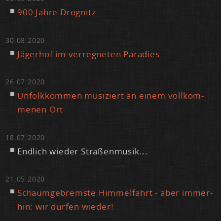
900 Jah­re Dro­gnitz
30.08.2020
Jä­ger­hof im ver­reg­ne­ten Pa­ra­dies
26.07.2020
Un­folk­kom­men mu­si­ziert an ei­nem voll­kom­
me­nen Ort
18.07.2020
End­lich wie­der Stra­ßen­mu­sik...
21.05.2020
Schaum­ge­brems­te Him­mel­fahrt - aber im­mer­
hin: wir dür­fen wie­der!