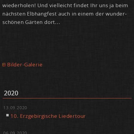
wie­der­ho­len! Und viel­leicht fin­det Ihr uns ja beim
nächs­ten Elb­hang­fest auch in ei­nem der wun­der­
schö­nen Gär­ten dort...
Bilder-Galerie
2020
13.09.2020
10. Erz­ge­bir­gi­sche Lie­der­tour
06.09.2020