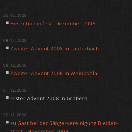
20.12.2008
Be­sen­bin­der­fest- De­zem­ber 2008
08.12.2008
Zwei­ter Ad­vent 2008 in Lau­ter­bach
08.12.2008
Zwei­ter Ad­vent 2008 in Wein­böh­la
01.12.2008
Ers­ter Ad­vent 2008 in Grö­bern
30.11.2008
zu Gast bei der Sän­ger­ver­ei­ni­gung Blei­den­
stadt - No­vem­ber 2008