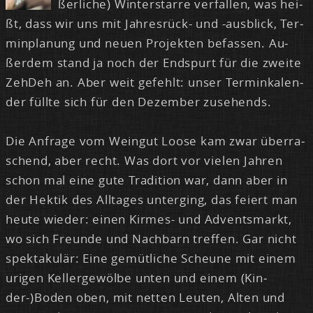
ßer­li­che) Win­ter­star­re ver­fal­len, was hei­
ßt, dass wir uns mit Jah­res­rück- und -aus­blick, Ter­
min­pla­nung und neu­en Pro­jek­ten be­fas­sen. Au­
ßer­dem stand ja noch der End­spurt für die zwei­te
Zeh­Deh an. Aber weit ge­fehlt: un­ser Ter­min­ka­len­
der füll­te sich für den De­zem­ber zu­se­hends.
Die An­fra­ge vom Wein­gut Loo­se kam zwar über­ra­
schend, aber recht. Was dort vor vie­len Jah­ren
schon mal ei­ne gu­te Tra­di­ti­on war, dann aber in
der Hek­tik des All­ta­ges un­ter­ging, das fei­ert man
heu­te wie­der: ei­nen Kir­mes- und Ad­vents­markt,
wo sich Freun­de und Nach­barn tref­fen. Gar nicht
spek­ta­ku­lär: Ei­ne ge­müt­li­che Scheu­ne mit ei­nem
uri­gen Kel­ler­ge­wöl­be un­ten und ei­nem (Kin­
der-)Bo­den oben, mit net­ten Leu­ten, Al­ten und