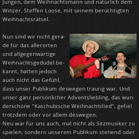
Jun­gen, dem Weih­nachts­mann und na­tür­lich dem
Win­zer, Stef­fen Loo­se, mit sei­nem be­rüch­tig­ten
Weih­nachts­rät­sel.
Nun sind wir nicht ge­ra­
de für das al­ler­or­ten
und all­ge­gen­wär­ti­ge
Weih­nachts­ge­du­del be­
kannt, hat­ten je­doch
auch nicht das Ge­fühl,
dass un­ser Pu­bli­kum des­we­gen trau­rig war. Und
un­ser ganz per­sön­li­cher Ad­vents­lieb­ling, das wun­
der­schö­ne "Ka­schu­bi­sche Weih­nachts­lied", ge­fiel
trotz­dem oder vor al­lem des­we­gen.
Neu war für uns auch, mal nicht als Sitz­mu­si­ker zu
spie­len, son­dern un­se­rem Pu­bli­kum ste­hend oder