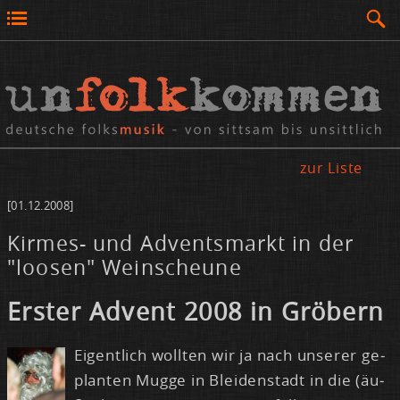
zur Liste
[01.12.2008]
Kirmes- und Adventsmarkt in der
"loosen" Weinscheune
Ers­ter Ad­vent 2008 in Grö­bern
Ei­gent­lich woll­ten wir ja nach un­se­rer ge­
plan­ten Mug­ge in Blei­den­stadt in die (äu­