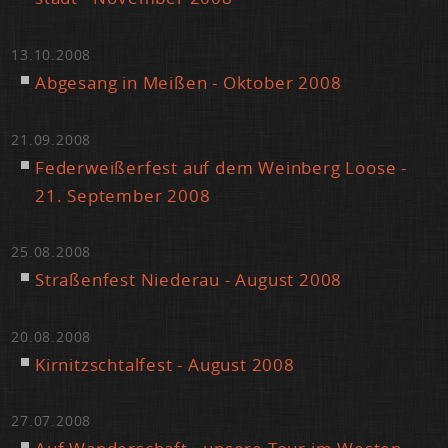
13.10.2008
Ab­ge­sang in Mei­ßen - Ok­to­ber 2008
21.09.2008
Fe­der­wei­ßer­fest auf dem Wein­berg Loo­se -
21. Sep­tem­ber 2008
25.08.2008
Stra­ßen­fest Nie­der­au - Au­gust 2008
20.08.2008
Kir­nitzsch­tal­fest - Au­gust 2008
27.07.2008