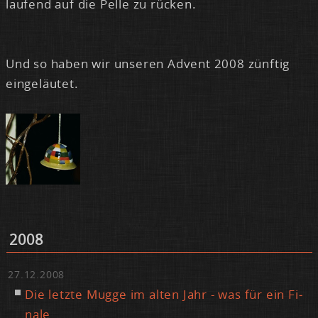
lau­fend auf die Pel­le zu rü­cken.
Und so ha­ben wir un­se­ren Ad­vent 2008 zünf­tig
ein­ge­läu­tet.
2008
27.12.2008
Die letz­te Mug­ge im al­ten Jahr - was für ein Fi­
na­le