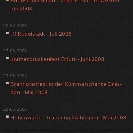
Auf Wan­der­schaft - un­se­re Tour im Wes­ten -
Ju­li 2008
20.07.2008
tff Ru­dol­stadt - Ju­li 2008
27.06.2008
Krä­mer­brü­cken­fest Er­furt - Ju­ni 2008
27.05.2008
Brenn­ofen­fest in der Küm­mel­schän­ke Dres­
den - Mai 2008
20.05.2008
Ho­hen­war­te - Traum und Alb­traum - Mai 2008