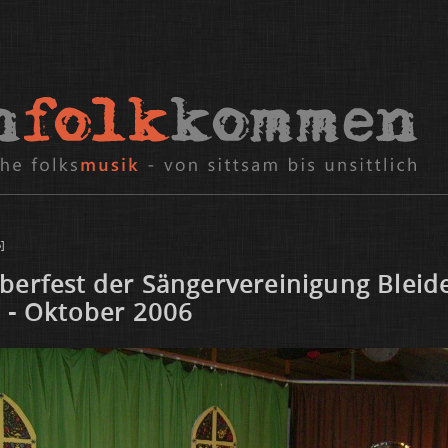
]
­ber­fest der Sän­ger­ver­ei­ni­gung Blei­d
 - Ok­to­ber 2006