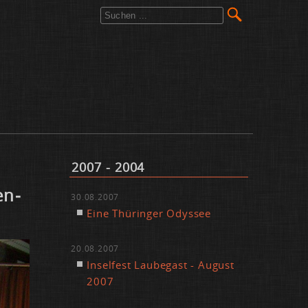
2007 - 2004
en­
30.08.2007
Ei­ne Thü­rin­ger Odys­see
20.08.2007
In­sel­fest Lau­be­gast - Au­gust
2007