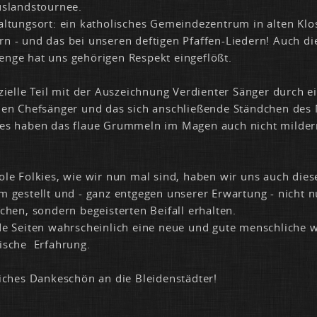
us­lands­tour­nee.
al­tungs­ort: ein ka­tho­li­sches Ge­mein­de­zen­trum in al­ten Klos
rn - und das bei un­se­ren def­ti­gen Pfaf­fen-Lie­dern! Auch d
n­ge hat uns ge­hö­ri­gen Re­spekt ein­ge­flö­ßt.
­zi­el­le Teil mit der Aus­zeich­nung Ver­dien­ter Sän­ger durch e
a­len Chef­sän­ger und das sich an­schlie­ßen­de Ständ­chen des
­res ha­ben das flaue Grum­meln im Ma­gen auch nicht mil­de
­le Folk­ies, wie wir nun mal sind, ha­ben wir uns auch die­
um ge­stellt und - ganz ent­ge­gen un­se­rer Er­war­tung - nicht 
­chen, son­dern be­geis­ter­ten Bei­fall er­hal­ten.
de Sei­ten wahr­schein­lich ei­ne neue und gu­te mensch­li­che 
li­sche Er­fah­rung.
li­ches Dan­ke­schön an die Blei­den­städ­ter!