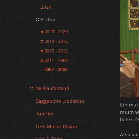
2024
Archiv
2023 - 2020
2019 - 2016
2015 - 2012
2011 - 2008
2007 - 2004
Verkaufsstand
Säggs'sche Liedtexte
Ein mu­t
mi­um wi
Tonfilm
li­ches O
UFK Musik-Player
Al­so si
Lob & Tadel