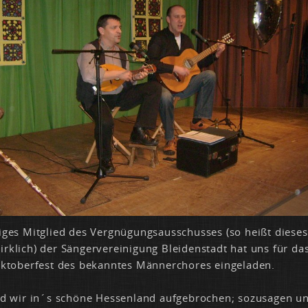
i­ges Mit­glied des Ver­gnü­gungs­aus­schus­ses (so hei­ßt die­se
rk­lich) der Sän­ger­ver­ei­ni­gung Blei­den­stadt hat uns für da
k­to­ber­fest des be­kann­tes Män­ner­cho­res ein­ge­la­den.
nd wir in´s schö­ne Hes­sen­land auf­ge­bro­chen; so­zu­sa­gen un­