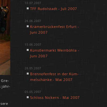
10.07.2007
TFF Ru­dol­stadt - Ju­li 2007
26.06.2007
Krä­mer­brü­cken­fest Er­furt -
Ju­ni 2007
15.06.2007
Künst­ler­markt Wein­böh­la -
Ju­ni 2007
26.05.2007
Brenn­ofen­fest in der Küm­
mel­schän­ke - Mai 2007
s Gre­
s jähr­
05.05.2007
Schloss Ni­ckern - Mai 2007
se­re