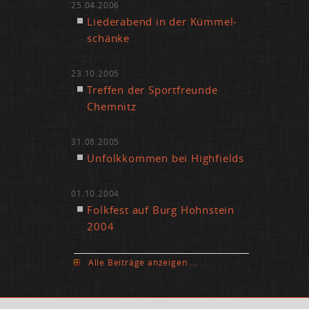
25.04.2006
Lie­der­abend in der Küm­mel­
schän­ke
23.10.2005
Tref­fen der Sport­freun­de
Chem­nitz
31.08.2005
Un­folk­kom­men bei High­fiel­ds
01.10.2004
Folk­fest auf Burg Hohn­stein
2004
Al­le Bei­trä­ge an­zei­gen ...