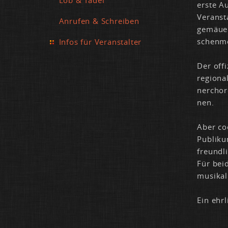
ers­te A
Ver­an­st
Anrufen & Schreiben
ge­mäu­e
schen­me
Infos für Veranstalter
Der of­fi
re­gio­n
ner­cho
nen.
Aber coo
Pu­bli­k
freund­li
Für bei­
mu­si­ka­
Ein ehr­