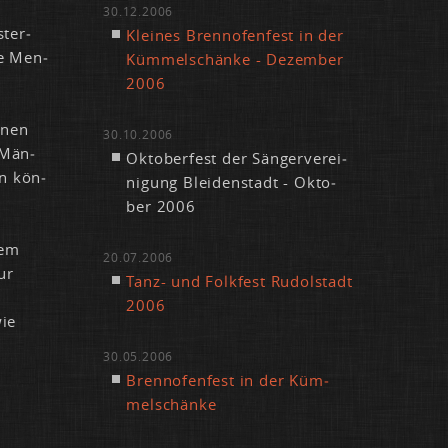
30.12.2006
­ter­
Klei­nes Brenn­ofen­fest in der
ie Men­
Küm­mel­schän­ke - De­zem­ber
2006
i­nen
30.10.2006
 Män­
Ok­to­ber­fest der Sän­ger­ver­ei­
rn kön­
ni­gung Blei­den­stadt - Ok­to­
ber 2006
sem
20.07.2006
nur
Tanz- und Folk­fest Ru­dol­stadt
2006
wie
30.05.2006
Brenn­ofen­fest in der Küm­
mel­schän­ke