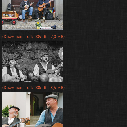
(Down­load | ufk-005.tif | 7,0 MB)
(Down­load | ufk-006.tif | 3,5 MB)