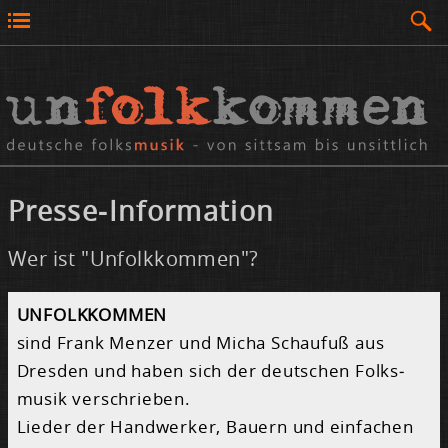
Pres­se-In­for­ma­ti­on
Wer ist "Unfolkkommen"?
UN­FOLK­KOM­MEN
sind Frank Men­zer und Mi­cha Schau­fuß aus
Dres­den und ha­ben sich der deut­schen Folk­s­
mu­sik ver­schrie­ben.
Lie­der der Hand­wer­ker, Bau­ern und ein­fa­chen