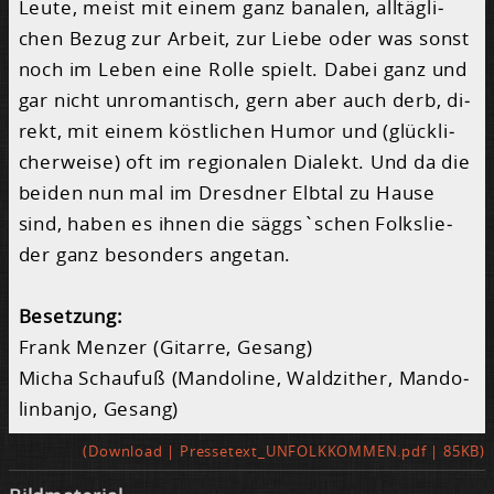
Leu­te, meist mit ei­nem ganz ba­na­len, all­täg­li­
chen Be­zug zur Ar­beit, zur Lie­be oder was sonst
noch im Le­ben ei­ne Rol­le spielt. Da­bei ganz und
gar nicht un­ro­man­tisch, gern aber auch derb, di­
rekt, mit ei­nem köst­li­chen Hu­mor und (glück­li­
cher­wei­se) oft im re­gio­na­len Dia­lekt. Und da die
bei­den nun mal im Dresd­ner Elb­tal zu Hau­se
sind, ha­ben es ih­nen die säggs`schen Folk­s­lie­
der ganz be­son­ders an­ge­tan.
Be­set­zung:
Frank Men­zer (Gi­tar­re, Ge­sang)
Mi­cha Schau­fuß (Man­do­li­ne, Wald­zi­ther, Man­do­
lin­ban­jo, Ge­sang)
(Down­load | Pres­se­tex­t_UN­FOLK­KOM­MEN.pdf | 85KB)