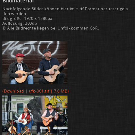
Bild­ma­te­ri­al
Nach­fol­gen­de Bil­der kön­nen hier im *.tif For­mat her­un­ter ge­la­
den wer­den.
Bild­grö­ße: 1920 x 1280px
Auf­lö­sung: 300d­pi
© Al­le Bild­rech­te lie­gen bei Un­folk­kom­men GbR.
(Down­load | ufk-001.tif | 7,0 MB)