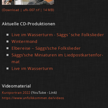
(Down­load | ufk-007.tif | 14 MB)
Ak­tu­el­le CD-Pro­duk­tio­nen
Live im Was­ser­turm - Säggs´sche Folk­s­lie­der
Win­ter­mond
El­be­rei­se – Säggs’sche Folk­s­lie­der
Säggs’sche Mi­nia­tu­ren im Lied­post­kar­ten­for­
mat
Live im Was­ser­turm
Vi­deo­ma­te­ri­al
Kurz­por­trait 2022
(You­Tube - Link)
https://​www.​unf​olkk​omme​n.​de/​videos