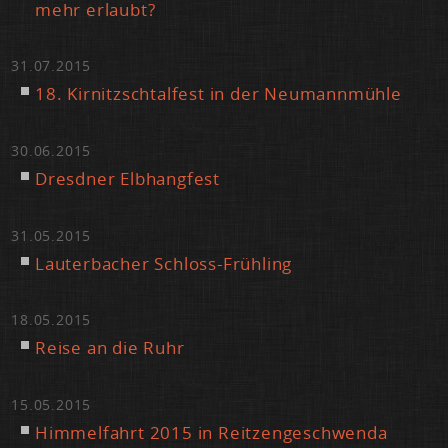
mehr er­laubt?
31.07.2015
18. Kir­nitzsch­tal­fest in der Neu­mann­müh­le
30.06.2015
Dresd­ner Elb­hang­fest
31.05.2015
Lau­ter­ba­cher Schloss-Früh­ling
18.05.2015
Rei­se an die Ruhr
15.05.2015
Him­mel­fahrt 2015 in Reit­zen­ge­schwen­da