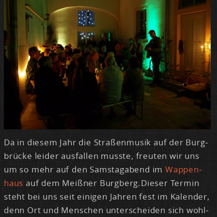
Da in die­sem Jahr die Stra­ßen­mu­sik auf der Burg­
brü­cke lei­der aus­fal­len muss­te, freu­ten wir uns
um so mehr auf den Sams­tag­abend im
Wap­pen­
haus
auf dem Meiß­ner Burg­berg.Die­ser Ter­min
steht bei uns seit ei­ni­gen Jah­ren fest im Ka­len­der,
denn Ort und Men­schen un­ter­schei­den sich wohl­