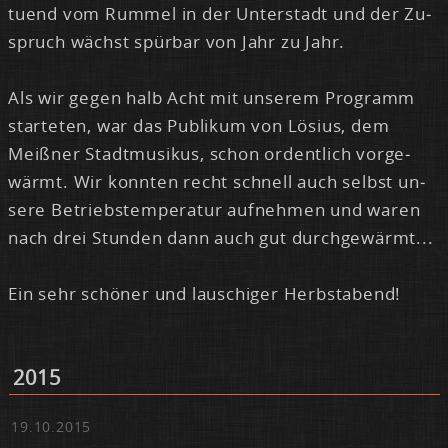
tu­end vom Rum­mel in der Un­ter­stadt und der Zu­
spruch wächst spür­bar von Jahr zu Jahr.
Als wir ge­gen halb Acht mit un­se­rem Pro­gramm
star­te­ten, war das Pu­bli­kum von Lö­si­us, dem
Meiß­ner Stadt­mu­si­kus, schon or­dent­lich vor­ge­
wärmt. Wir konn­ten recht schnell auch selbst un­
se­re Be­triebs­tem­pe­ra­tur auf­neh­men und wa­ren
nach drei Stun­den dann auch gut durch­ge­wärmt...
Ein sehr schö­ner und lau­schi­ger Herbst­abend!
2015
19.10.2015