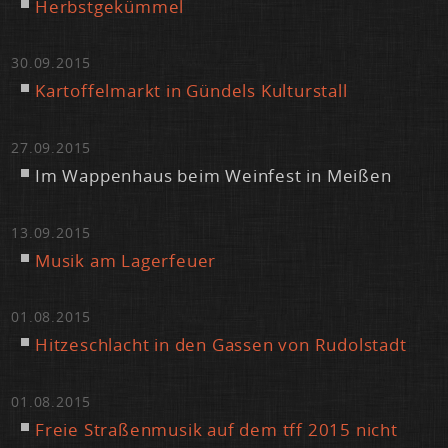
Herbst­ge­küm­mel
30.09.2015
Kar­tof­fel­markt in Gün­dels Kul­tur­stall
27.09.2015
Im Wap­pen­haus beim Wein­fest in Mei­ßen
13.09.2015
Mu­sik am La­ger­feu­er
01.08.2015
Hit­ze­schlacht in den Gas­sen von Ru­dol­stadt
01.08.2015
Freie Stra­ßen­mu­sik auf dem tff 2015 nicht